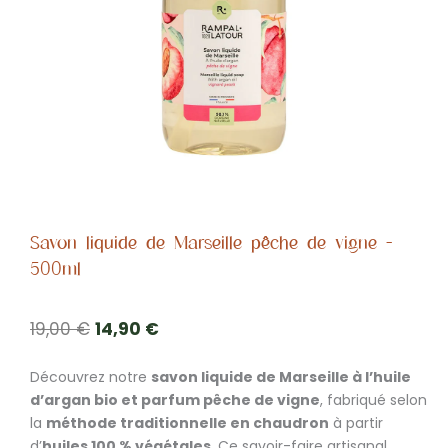
Savon liquide de Marseille pêche de vigne -
500ml
Le
Le
19,00
€
14,90
€
prix
prix
Découvrez notre
savon liquide de Marseille à l’huile
initial
actuel
d’argan bio et parfum pêche de vigne
, fabriqué selon
était :
est :
la
méthode traditionnelle en chaudron
à partir
19,00 €.
14,90 €.
d’
huiles 100 % végétales
. Ce savoir-faire artisanal