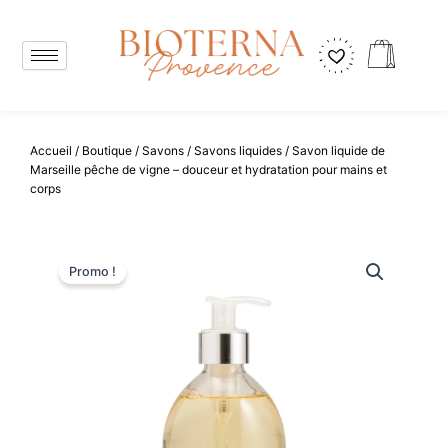
Aller
au
Panier
contenu
Accueil
/
Boutique
/
Savons
/
Savons liquides
/ Savon liquide de
Marseille pêche de vigne – douceur et hydratation pour mains et
corps
Promo !