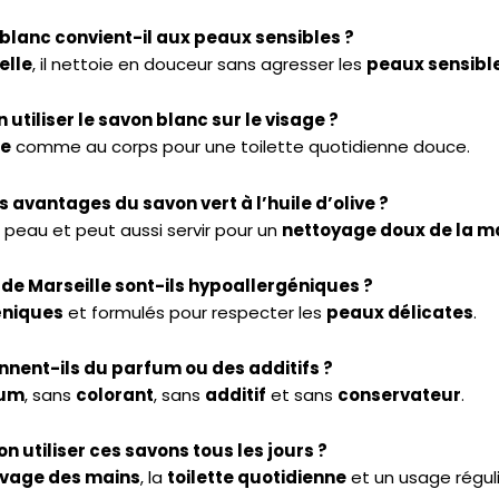
blanc convient-il aux peaux sensibles ?
elle
, il nettoie en douceur sans agresser les
peaux sensibl
 utiliser le savon blanc sur le visage ?
ge
comme au corps pour une toilette quotidienne douce.
s avantages du savon vert à l’huile d’olive ?
a peau et peut aussi servir pour un
nettoyage doux de la m
de Marseille sont-ils hypoallergéniques ?
éniques
et formulés pour respecter les
peaux délicates
.
nnent-ils du parfum ou des additifs ?
fum
, sans
colorant
, sans
additif
et sans
conservateur
.
n utiliser ces savons tous les jours ?
avage des mains
, la
toilette quotidienne
et un usage réguli