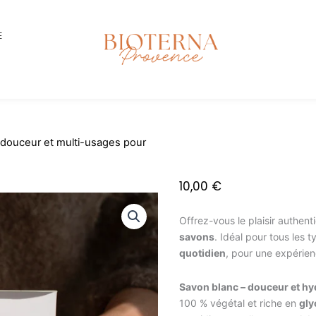
E
– douceur et multi-usages pour
10,00
€
Offrez-vous le plaisir authen
savons
. Idéal pour tous les 
quotidien
, pour une expérien
Savon blanc – douceur et hy
100 % végétal et riche en
gly