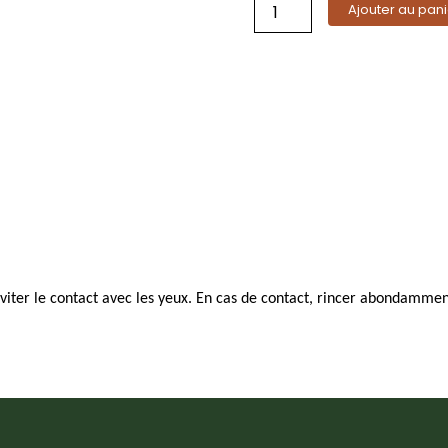
savon
Ajouter au pani
de
Marseille
-
douceur
et
multi-
usages
pour
peau
sensible
iter le contact avec les yeux. En cas de contact, rincer abondamment