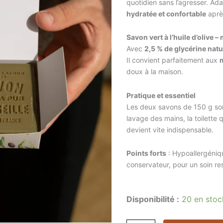
quotidien sans l’agresser. Ad
hydratée et confortable
après
Savon vert à l’huile d’olive –
Avec
2,5 % de glycérine natu
Il convient parfaitement aux
doux à la maison.
Pratique et essentiel
Les deux savons de 150 g s
lavage des mains, la toilette 
devient vite indispensable.
Points forts
: Hypoallergéniqu
conservateur, pour un soin r
quantité
Disponibilité :
20 en stoc
de
Coffret